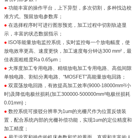
●
功能丰富的操作平台，上下异型，多次切割，多种找边校
准方式。预留放电参数库；
●
在选择程序时可进行图形预览，加工过程中切割轨迹显
示，丰富的状态数据指示；
●
ISO等能量放电监控系统，实时监控每一个放电幅度，使
放电效率更高、速度更快，加工速度每分钟达300 mm²
，最
佳表面粗糙度Ra 0.65μm；
●
大厚度加工专用电路、精细放电加工专用电路、高低间隙
单独电路、割铝分离电路、
“MOSFET”高能量放电回路；
●
双震荡放电回路，有效提高加工效率
(9000-18000mm²/小
时)及降低电极丝损耗(加工300000-500000mm²电极丝损耗
0.01mm)；
●
数控系统可接驳分辨率为1um的光栅尺作为位置反馈装
置，配合系统内部的光栅补偿功能，实现1um的定位精度和
加工精度；
●
易于设置和操作的机床参数和监控界面，直观和丰富的人