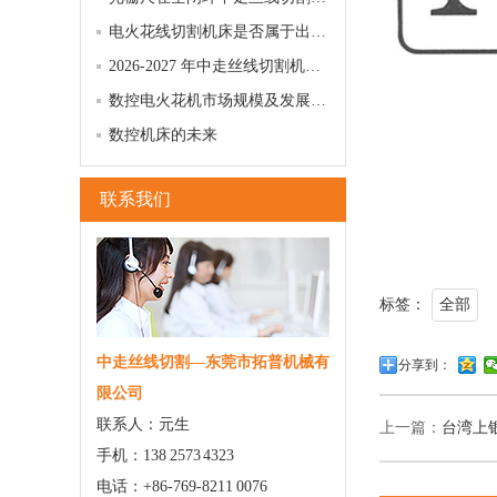
电火花线切割机床是否属于出口管控范围
2026-2027 年中走丝线切割机床市场发展趋势
数控电火花机市场规模及发展趋势
数控机床的未来
联系我们
标签：
全部
中走丝线切割—东莞市拓普机械有
分享到：
限公司
联系人：元生
上一篇：
台湾上
手机：138 2573 4323
电话：+86-769-8211 0076