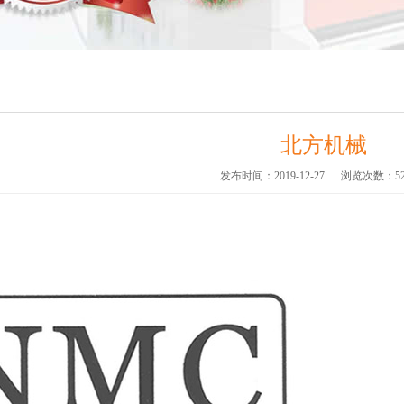
北方机械
发布时间：2019-12-27
浏览次数：
5