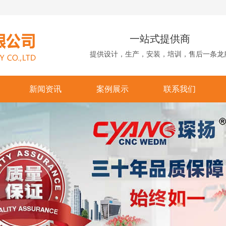
一站式提供商
提供设计，生产，安装，培训，售后一条龙
新闻资讯
案例展示
联系我们