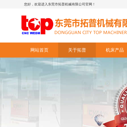
您好，欢迎进入东莞市拓普机械有限公司官网！
网站首页
关于拓普
机床产品